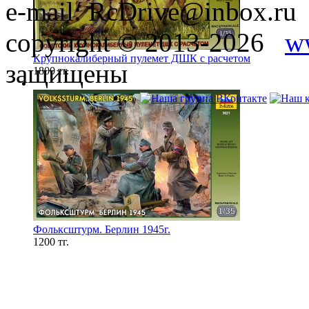
e-mail: RcDrive@inbox.ru
copyright © 2013-2026
w
Крупнокалиберный пулемет ДШК с расчетом
защищены
1800 тг.
Фольксштурм. Берлин 1945г.
1200 тг.