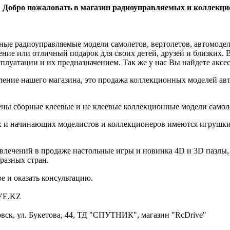
Добро пожаловать в магазин радиоуправляемых и коллек
ые радиоуправляемые модели самолетов, вертолетов, автомоделей
ение или отличный подарок для своих детей, друзей и близких.
луатации и их предназначением. Так же у нас Вы найдете аксес
ление нашего магазина, это продажа коллекционных моделей ав
ены сборные клеевые и не клеевые коллекционные модели самоле
х и начинающих моделистов и коллекционеров имеются игрушки
звлечений в продаже настольные игры и новинка 4D и 3D пазлы
разных стран.
е и оказать консультацию.
VE.KZ
овск, ул. Букетова, 44, ТД "СПУТНИК", магазин "RcDrive"