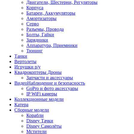
Двигатели, Шестерни, Регуляторы
Корпуса
Батареи, Аккумуляторы
Амортизаторы
Серво
Разъемы, Провода
Болты, Гайки
Зарядники
Аппаратура, Приемники
Тюнинг
Танки
Вертолеты
Игрушки р/у
Квадрокоптеры Дроны
Запчасти и аксессуары
ВидеоНаблюдение и безопасность
GoPro и фото аксессуары
IP WiFi камеры
Коллекционные модели
Катера
Сборные модели
Корабли
Disney Тачки
Disney Самолёты
Мстители