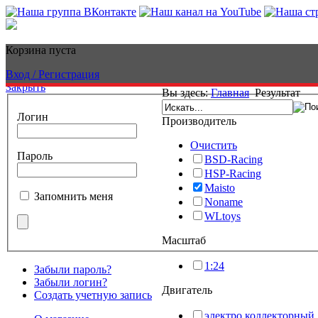
Корзина пуста
Вход / Регистрация
Закрыть
Вы здесь:
Главная
Результат
Логин
Производитель
Очистить
Пароль
BSD-Racing
HSP-Racing
Maisto
Запомнить меня
Noname
WLtoys
Масштаб
1:24
Забыли пароль?
Забыли логин?
Двигатель
Создать учетную запись
электро коллекторный