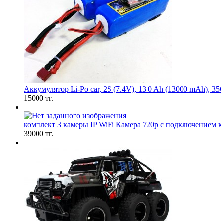
Аккумулятор Li-Po car, 2S (7.4V), 13.0 Ah (13000 mAh), 35
15000 тг.
комплект 3 камеры IP WiFi Камера 720р с подключением к
39000 тг.