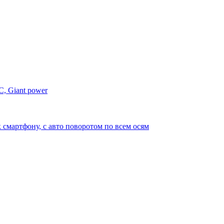
C, Giant power
 смартфону, с авто поворотом по всем осям