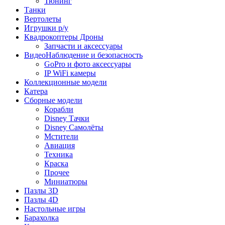
Тюнинг
Танки
Вертолеты
Игрушки р/у
Квадрокоптеры Дроны
Запчасти и аксессуары
ВидеоНаблюдение и безопасность
GoPro и фото аксессуары
IP WiFi камеры
Коллекционные модели
Катера
Сборные модели
Корабли
Disney Тачки
Disney Самолёты
Мстители
Авиация
Техника
Краска
Прочее
Миниатюры
Пазлы 3D
Пазлы 4D
Настольные игры
Барахолка