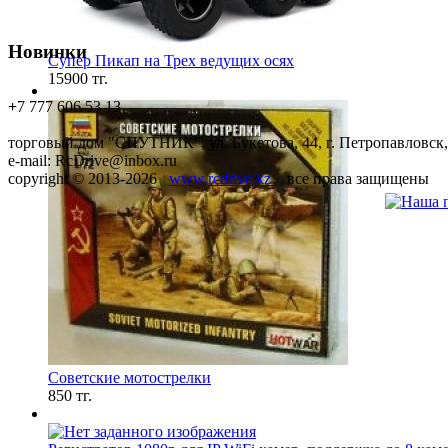
Новинки
Супер Пикап на Трех ведущих осях
15900 тг.
+
7 777 606 53 13
торговый дом "СПУТНИК", ул. Букетова, 44, г. Петропавловск,
e-mail: RcDrive@inbox.ru
copyright © 2013-2026
www.rcdrive.kz
все права защищены
Советские мотострелки
850 тг.